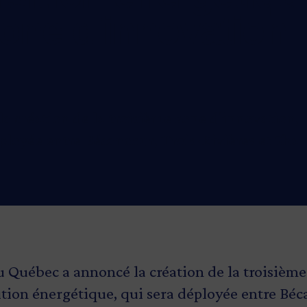
zone d'innovation
création de la troisième zone d'innovation, l
éployée entre Bécancour, Trois-Rivières et Sha
Québec a annoncé la création de la troisième
sition énergétique, qui sera déployée entre Béc