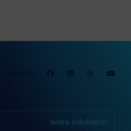
ez-nous
onnez-vous à
notre infolettre!
z informé des projets qui façonnent