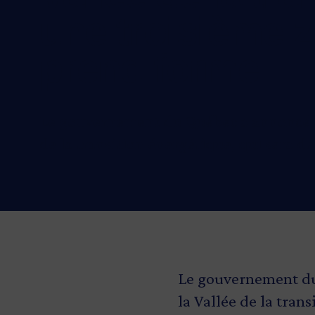
une troisième 
prend forme
Le gouvernement du Québec a annoncé la 
de la transition énergétique, qui sera d
Le gouvernement du 
la Vallée de la tran