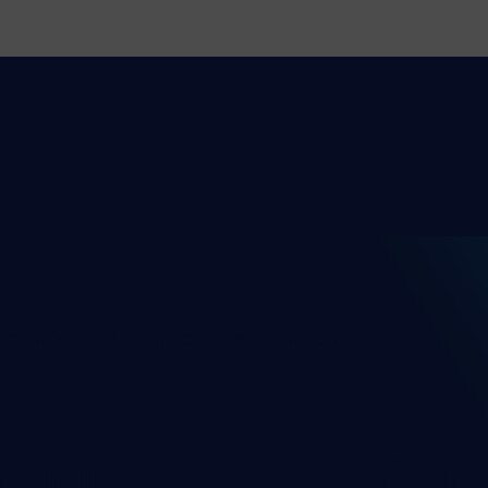
ion énergétique : une troisième zone d'innovati...
nsition énergétiqu