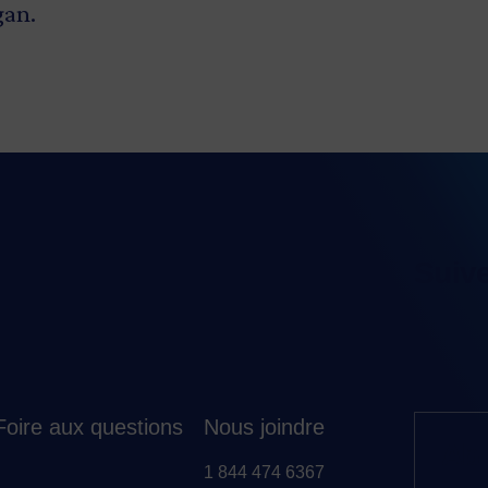
gan.
Suiv
Foire aux questions
Nous joindre
Ab
1 844 474 6367
Reste