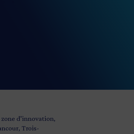
a Vallée
winigan.
 zone d'innovation,
ancour, Trois-